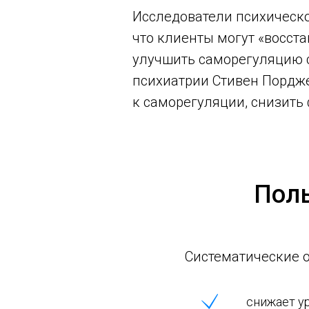
Исследователи психическо
что клиенты могут «восст
улучшить саморегуляцию с
психиатрии Стивен Пордже
к саморегуляции, снизить
Поль
Систематические о
снижает у